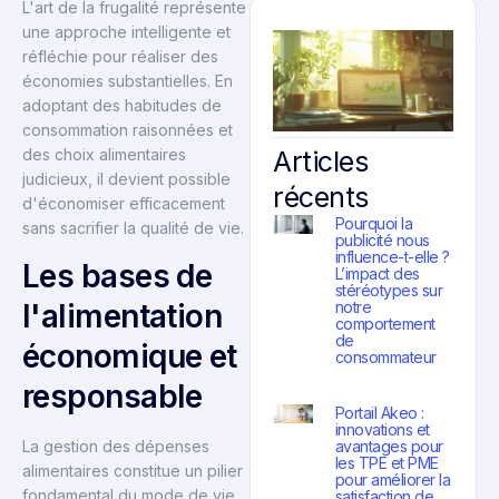
L'art de la frugalité représente
une approche intelligente et
réfléchie pour réaliser des
économies substantielles. En
adoptant des habitudes de
consommation raisonnées et
Articles
des choix alimentaires
judicieux, il devient possible
récents
d'économiser efficacement
Pourquoi la
sans sacrifier la qualité de vie.
publicité nous
influence-t-elle ?
Les bases de
L’impact des
stéréotypes sur
notre
l'alimentation
comportement
de
économique et
consommateur
responsable
Portail Akeo :
innovations et
avantages pour
La gestion des dépenses
les TPE et PME
alimentaires constitue un pilier
pour améliorer la
fondamental du mode de vie
satisfaction de