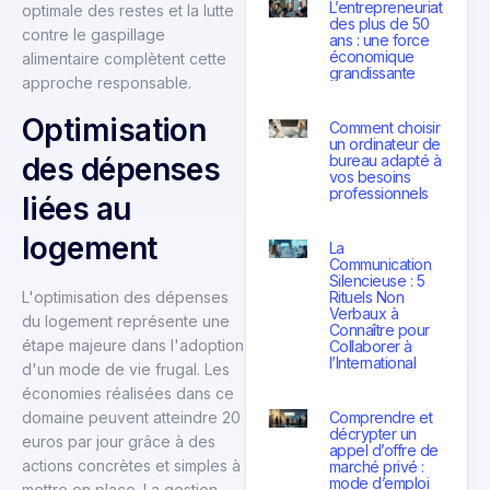
L’entrepreneuriat
optimale des restes et la lutte
des plus de 50
contre le gaspillage
ans : une force
économique
alimentaire complètent cette
grandissante
approche responsable.
Optimisation
Comment choisir
un ordinateur de
bureau adapté à
des dépenses
vos besoins
professionnels
liées au
logement
La
Communication
Silencieuse : 5
Rituels Non
L'optimisation des dépenses
Verbaux à
du logement représente une
Connaître pour
étape majeure dans l'adoption
Collaborer à
l’International
d'un mode de vie frugal. Les
économies réalisées dans ce
Comprendre et
domaine peuvent atteindre 20
décrypter un
euros par jour grâce à des
appel d’offre de
actions concrètes et simples à
marché privé :
mode d’emploi
mettre en place. La gestion